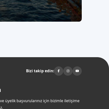
Bizi takip edin:
m
 ve üyelik başvurularınız için bizimle iletişime
z.