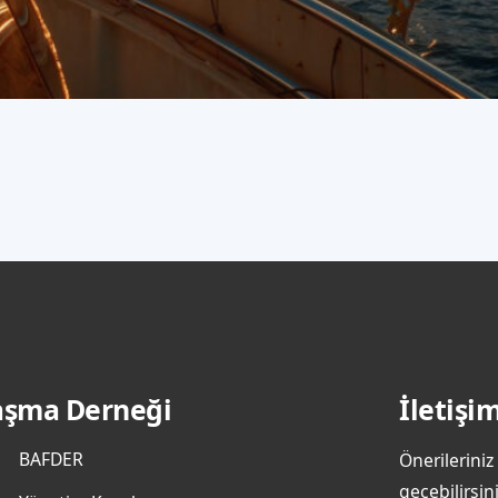
laşma Derneği
İletişi
BAFDER
Önerileriniz
geçebilirsini