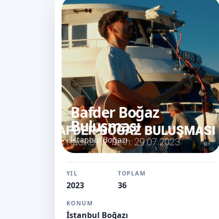
Bafder Boğaz
Buluşması
İstanbul Boğazı
YIL
TOPLAM
2023
36
KONUM
İstanbul Boğazı