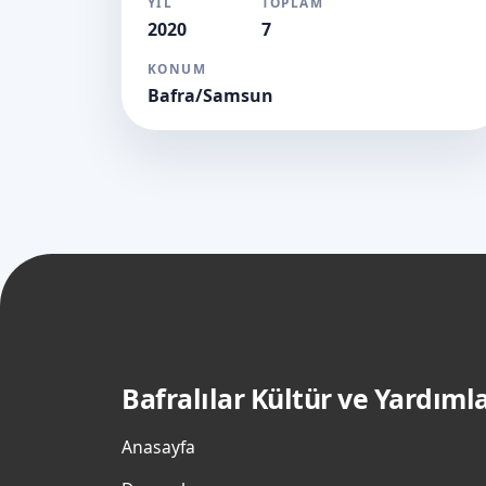
YIL
TOPLAM
2020
7
KONUM
Bafra/Samsun
Bafralılar Kültür ve Yardım
Anasayfa