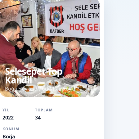
Selesepet Top
Kandil
Boğa Heykeli/Moda/Kadıköy
YIL
TOPLAM
2022
34
KONUM
Boğa