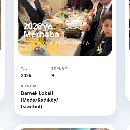
2026’ya
Merhaba
Dernek Lokali (Moda/Kadıköy/
İstanbul)
YIL
TOPLAM
2026
9
KONUM
Dernek Lokali
(Moda/Kadıköy/
İstanbul)