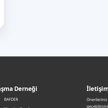
laşma Derneği
İletişi
BAFDER
Önerileriniz
geçebilirsini