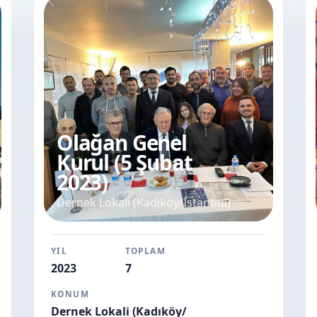
Olağan Genel
Kurul (5 Şubat
2023)
Dernek Lokali (Kadıköy/İstanbul)
YIL
TOPLAM
2023
7
KONUM
Dernek Lokali (Kadıköy/