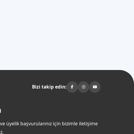
Bizi takip edin:
m
 ve üyelik başvurularınız için bizimle iletişime
z.