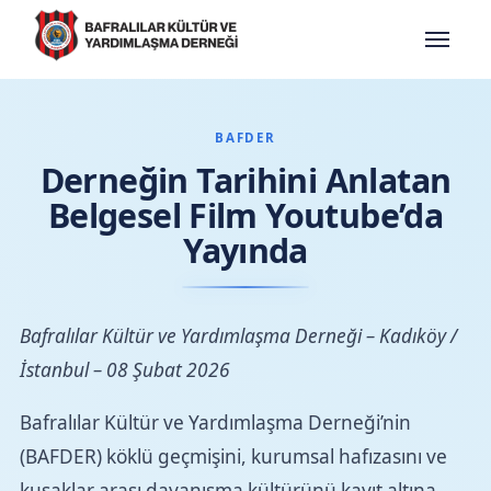
BAFDER
Derneğin Tarihini Anlatan
Belgesel Film Youtube’da
BAFDER
Yayında
Tüzüğümüz
Yönetim Kurulu
Bafralılar Kültür ve Yardımlaşma Derneği – Kadıköy /
İstanbul – 08 Şubat 2026
Bafralılar Kültür ve Yardımlaşma Derneği’nin
(BAFDER) köklü geçmişini, kurumsal hafızasını ve
kuşaklar arası dayanışma kültürünü kayıt altına